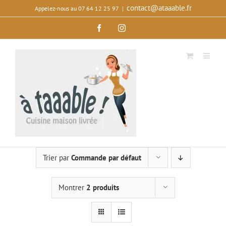
Passer
contact@ataaable.fr
Appelez‑nous au 07 64 12 25 97
|
au
Facebook
Instagram
contenu
Trier par
Commande par défaut
Montrer
2 produits