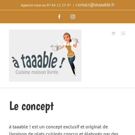
Passer
contact@ataaable.fr
Appelez‑nous au 07 64 12 25 97
|
au
Facebook
Instagram
contenu
Le concept
à taaable ! est un concept exclusif et original de
livraison de plats cuisinés conçus et élaborés par des