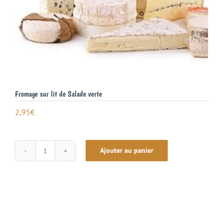
Fromage sur lit de Salade verte
2,95
€
Ajouter au panier
quantité
de
Fromage
sur
lit
de