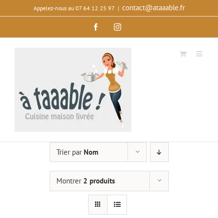
Passer
contact@ataaable.fr
Appelez‑nous au 07 64 12 25 97
|
au
Facebook
Instagram
contenu
Trier par
Nom
Montrer
2 produits