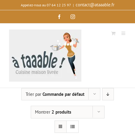
Passer
contact@ataaable.fr
Appelez‑nous au 07 64 12 25 97
|
au
Facebook
Instagram
contenu
Trier par
Commande par défaut
Montrer
2 produits