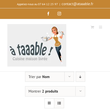
Passer
contact@ataaable.fr
Appelez‑nous au 07 64 12 25 97
|
au
Facebook
Instagram
contenu
Trier par
Nom
Montrer
2 produits