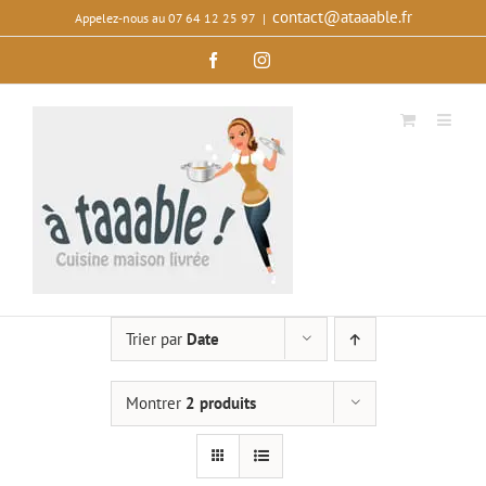
Passer
contact@ataaable.fr
Appelez‑nous au 07 64 12 25 97
|
au
Facebook
Instagram
contenu
Trier par
Date
Montrer
2 produits