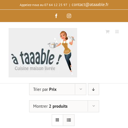
Passer
contact@ataaable.fr
Appelez‑nous au 07 64 12 25 97
|
au
Facebook
Instagram
contenu
Trier par
Prix
Montrer
2 produits